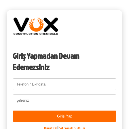
Giriş Yapmadan Devam
Edemezsiniz
Giriş Yap
|
Kayıt Ol
Şifremi Unuttum