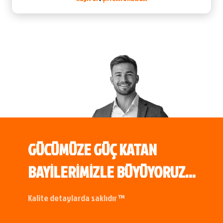
GÜCÜMÜZE GÜÇ KATAN
BAYİLERİMİZLE BÜYÜYORUZ...
Kalite detaylarda saklıdır ™